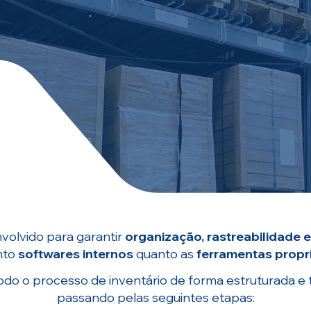
O Grupo Solutions po
realização de inventári
diversos segmentos e 
olvido para garantir
organização, rastreabilidade e
anto
softwares internos
quanto as
ferramentas propri
odo o processo de inventário de forma estruturada e 
passando pelas seguintes etapas: