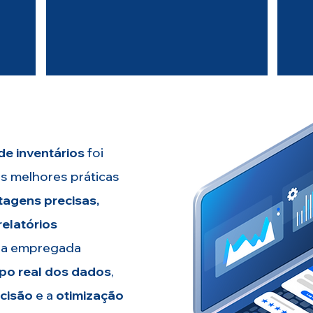
tos.
de contato entre o cliente e o Grupo
Solutions, garantindo
agilidade nas
decisões, ajustes e integração de
processos.
de inventários
foi
s melhores práticas
tagens precisas,
relatórios
ia empregada
po real dos dados
,
cisão
e a
otimização