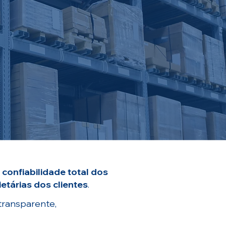
ssui ampla experiência na
os de estoque, atuando em
com diferentes estruturas
operacionais.
 confiabilidade total dos
etárias dos clientes
.
transparente,