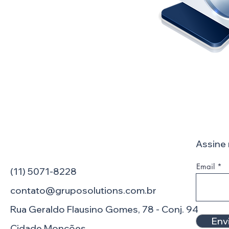
Assine 
Email
(11) 5071-8228
contato@gruposolutions.com.br
Rua Geraldo Flausino Gomes, 78 - Conj. 94
Env
Cidade Monções