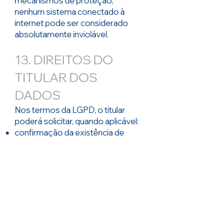
mecanismos de proteção,
nenhum sistema conectado à
internet pode ser considerado
absolutamente inviolável.
13. DIREITOS DO
TITULAR DOS
DADOS
Nos termos da LGPD, o titular
poderá solicitar, quando aplicável:
confirmação da existência de
tratamento;
acesso aos dados pessoais;
correção de informações
incompletas ou desatualizadas;
anonimização, bloqueio ou
eliminação de dados;
portabilidade dos dados;