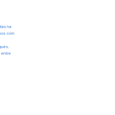
das na
mos com
ques,
 entre