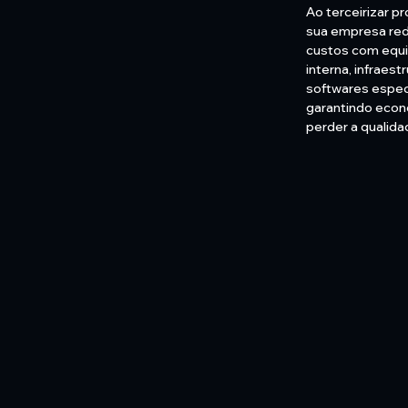
Ao terceirizar p
sua empresa re
custos com equ
interna, infraest
softwares espec
garantindo eco
perder a qualida