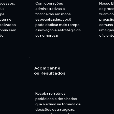
rocessos,
Com operações
Nosso B
duz
administrativas e
os proce
ipe
financeiras em mãos
fluam co
rutura e
especializadas, você
precisão
ializados,
pode dedicar mais tempo
comuns 
nomia sem
à inovação e estratégia da
uma gest
de.
sua empresa.
eficient
Acompanhe
os Resultados
Receba relatórios
periódicos e detalhados
que auxiliam na tomada de
decisões estratégicas,