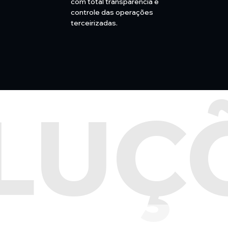
com total transparência e
controle das operações
terceirizadas.
LUÇ