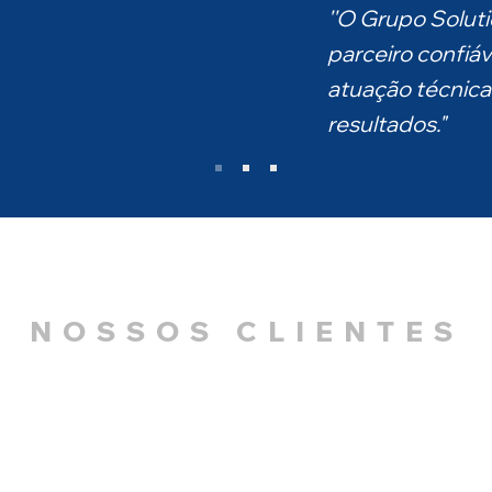
''O Grupo Solut
parceiro confiáv
atuação técnica
resultados."
NOSSOS CLIENTES