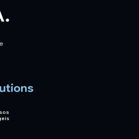
.
e
utions
sos
geis