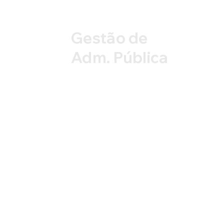
Gestão de
Adm.
Pública
Nossos especialistas conhecedores das
necessidades da Área Pública, atuam
diretamente na organização dos processo
aumento de arrecadação de seus ativos,
atualização dos seus cadastros e
relacionamento e atendimento entre a
administração publica e os seus munícipes