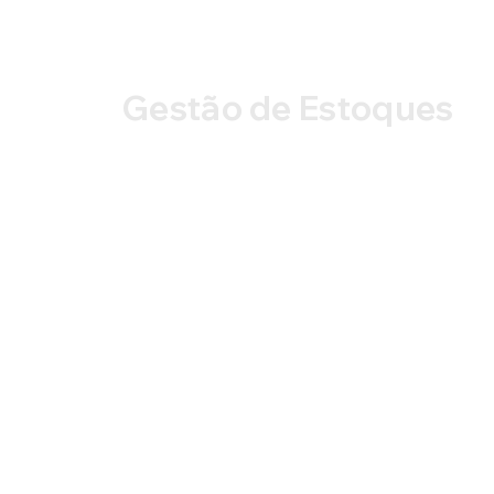
Gestão de Estoques
Otimize seu estoque com soluções completas
medida. Oferecemos triagem especializada,
recuperação de produtos, auditoria e inspeçã
estoques, além de inventários físicos precisos.