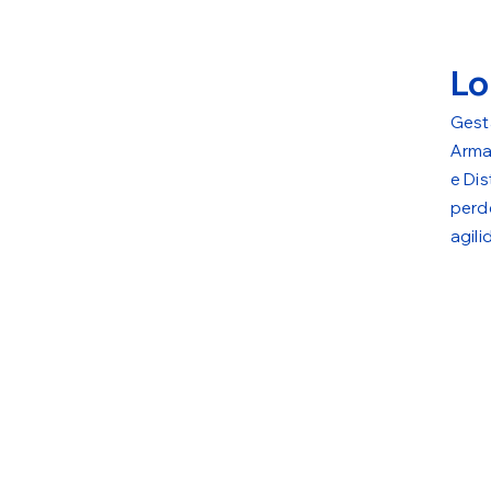
Lo
Gest
 e sob
Arma
e Di
o de
perd
agil