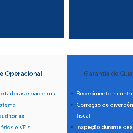
 e Funcional
Indicador
s e embalagens
Painéis de con
idade e AQL.
tomada d
te Operacional
Garantia de Qua
rtadoras e parceiros
Recebimento e contro
istema
Correção de divergên
fiscal
auditorias
Inspeção durante desc
órios e KPIs