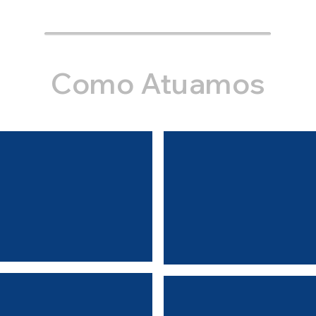
Como Atuamos
tos Técnicos
Treinamento
de Instrução de
Capacitação 
operacionais.
varejistas 