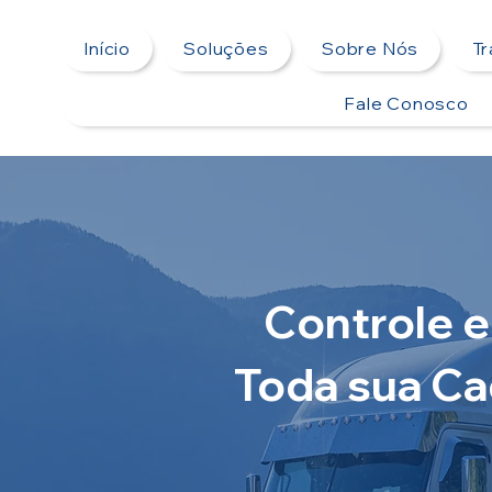
Início
Soluções
Sobre Nós
T
Fale Conosco
Controle e
Toda sua Ca
Conte com soluç