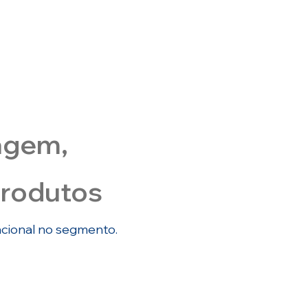
das empresas que investem em logística
integrada relatam melhora no tempo de
entrega e na satisfação do cliente.
iagem,
Produtos
acional no segmento.