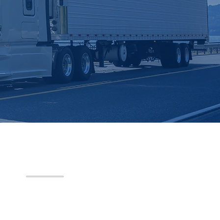
eração. Atuamos com gestão de
tação, controle e distribuição
 sempre com foco em agilidade,
ganização e redução de custos..
60%