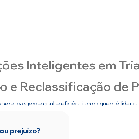
dos custos totais operacionais de empresas de
médio e grande porte estão diretamente
ligados à logística.
ões Inteligentes em Tr
o e Reclassificação de 
upere margem e ganhe eficiência com quem é líder n
rou prejuízo?