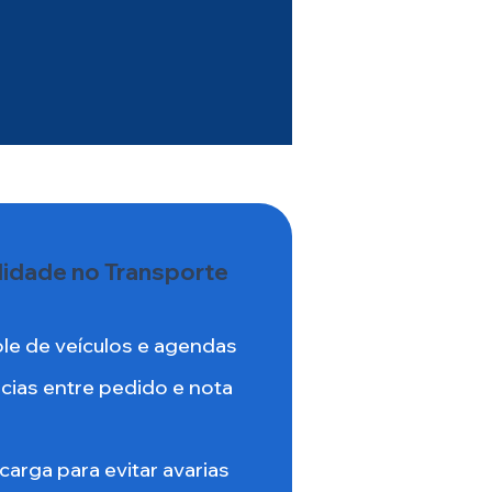
es de Qualidade
trole e relatórios para
e decisão ágil.
lidade no Transporte
le de veículos e agendas
cias entre pedido e nota
arga para evitar avarias