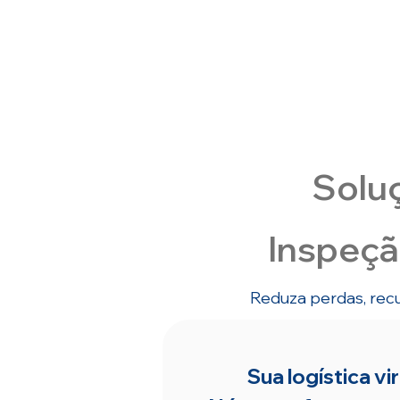
das empresas brasileiras afirmam que a
eficiência logística é um fator crítico para a
competitividade no mercado.
Soluç
Inspeçã
Reduza perdas, rec
Sua logística vi