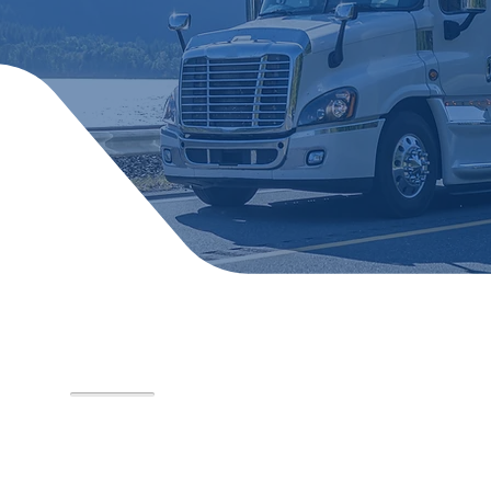
impulsionam sua op
armazenagem, movimen
de produtos,
or
34%