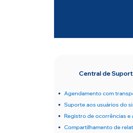
Inspeção Técnica
Avaliação de produto
com testes de qual
Central de Supor
Agendamento com transpo
Suporte aos usuários do s
Registro de ocorrências e 
Compartilhamento de relat